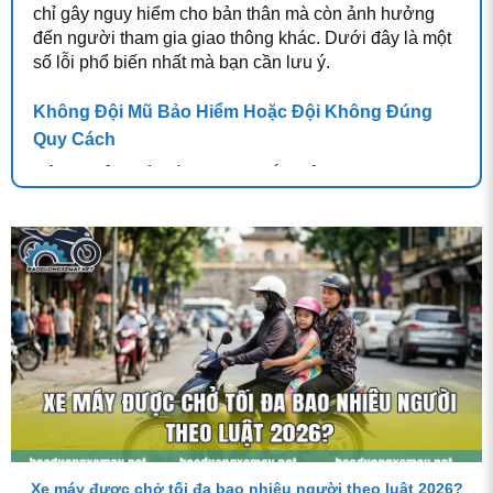
chỉ gây nguy hiểm cho bản thân mà còn ảnh hưởng
đến người tham gia giao thông khác. Dưới đây là một
số lỗi phổ biến nhất mà bạn cần lưu ý.
Không Đội Mũ Bảo Hiểm Hoặc Đội Không Đúng
Quy Cách
Đội mũ bảo hiểm là quy định bắt buộc khi tham gia
giao thông, nhưng nhiều người vẫn chủ quan không
thực hiện. Theo quy định, mũ bảo hiểm phải đạt chuẩn
chất lượng và được cài quai đúng cách. Nếu không
đội mũ hoặc đội mũ không đúng quy cách, bạn sẽ bị
xử phạt theo quy định của pháp luật.
Mức phạt cho lỗi này có thể lên đến vài trăm nghìn
đồng, tùy thuộc vào mức độ vi phạm. Ngoài ra, việc
không đội mũ bảo hiểm còn tiềm ẩn nguy cơ chấn
thương nghiêm trọng khi xảy ra tai nạn.
Chở Quá Số Người Quy Định
Xe máy được chở tối đa bao nhiêu người theo luật 2026?