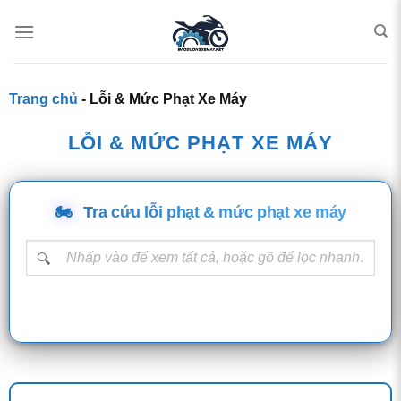
Bỏ qua nội dung
Trang chủ
-
Lỗi & Mức Phạt Xe Máy
LỖI & MỨC PHẠT XE MÁY
🏍️
Tra cứu lỗi phạt & mức phạt xe máy
Nhập từ khóa lỗi vi phạm
🔍