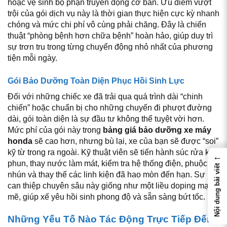
hoặc vệ sinh bộ phận truyền động cơ bản. Ưu điểm vượt
trội của gói dịch vụ này là thời gian thực hiện cực kỳ nhanh
chóng và mức chi phí vô cùng phải chăng. Đây là chiến
thuật “phòng bệnh hơn chữa bệnh” hoàn hảo, giúp duy trì
sự trơn tru trong từng chuyển động nhỏ nhất của phương
tiện mỗi ngày.
Gói Bảo Dưỡng Toàn Diện Phục Hồi Sinh Lực
Đối với những chiếc xe đã trải qua quá trình dài “chinh
chiến” hoặc chuẩn bị cho những chuyến đi phượt đường
dài, gói toàn diện là sự đầu tư không thể tuyệt vời hơn.
Mức phí của gói này trong
bảng giá bảo dưỡng xe máy
honda
sẽ cao hơn, nhưng bù lại, xe của bạn sẽ được “soi”
kỹ từ trong ra ngoài. Kỹ thuật viên sẽ tiến hành súc rửa kim
←
phun, thay nước làm mát, kiểm tra hệ thống điện, phuộc
Nội dung bài viết
nhún và thay thế các linh kiện đã hao mòn đến hạn. Sự
can thiệp chuyên sâu này giống như một liều doping mạnh
mẽ, giúp xế yêu hồi sinh phong độ và sẵn sàng bứt tốc.
Những Yếu Tố Nào Tác Động Trực Tiếp Đến