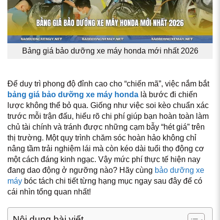
Bảng giá bảo dưỡng xe máy honda mới nhất 2026
Để duy trì phong độ đỉnh cao cho “chiến mã”, việc nắm bắt
bảng giá bảo dưỡng xe máy honda
là bước đi chiến
lược không thể bỏ qua. Giống như việc soi kèo chuẩn xác
trước mỗi trận đấu, hiểu rõ chi phí giúp bạn hoàn toàn làm
chủ tài chính và tránh được những cạm bẫy “hét giá” trên
thị trường. Một quy trình chăm sóc hoàn hảo không chỉ
nâng tầm trải nghiệm lái mà còn kéo dài tuổi thọ động cơ
một cách đáng kinh ngạc. Vậy mức phí thực tế hiện nay
đang dao động ở ngưỡng nào? Hãy cùng
bảo dưỡng xe
máy
bóc tách chi tiết từng hạng mục ngay sau đây để có
cái nhìn tổng quan nhất!
Nội dung bài viết