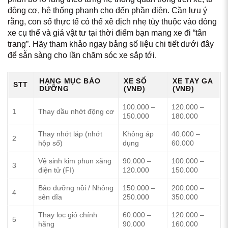
động cơ, hệ thống phanh cho đến phần điện. Cần lưu ý
rằng, con số thực tế có thể xê dịch nhẹ tùy thuộc vào dòng
xe cụ thể và giá vật tư tại thời điểm bạn mang xe đi “tân
trang”. Hãy tham khảo ngay bảng số liệu chi tiết dưới đây
để sẵn sàng cho lần chăm sóc xe sắp tới.
HẠNG MỤC BẢO
XE SỐ
XE TAY GA
STT
DƯỠNG
(VNĐ)
(VNĐ)
100.000 –
120.000 –
1
Thay dầu nhớt động cơ
150.000
180.000
Thay nhớt láp (nhớt
Không áp
40.000 –
2
hộp số)
dụng
60.000
Vệ sinh kim phun xăng
90.000 –
100.000 –
3
điện tử (FI)
120.000
150.000
Bảo dưỡng nồi / Nhông
150.000 –
200.000 –
4
sên dĩa
250.000
350.000
Thay lọc gió chính
60.000 –
120.000 –
5
hãng
90.000
160.000