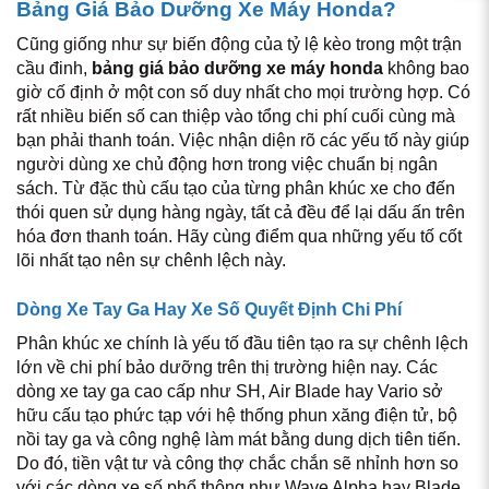
Bảng Giá Bảo Dưỡng Xe Máy Honda?
Cũng giống như sự biến động của tỷ lệ kèo trong một trận
cầu đinh,
bảng giá bảo dưỡng xe máy honda
không bao
giờ cố định ở một con số duy nhất cho mọi trường hợp. Có
rất nhiều biến số can thiệp vào tổng chi phí cuối cùng mà
bạn phải thanh toán. Việc nhận diện rõ các yếu tố này giúp
người dùng xe chủ động hơn trong việc chuẩn bị ngân
sách. Từ đặc thù cấu tạo của từng phân khúc xe cho đến
thói quen sử dụng hàng ngày, tất cả đều để lại dấu ấn trên
hóa đơn thanh toán. Hãy cùng điểm qua những yếu tố cốt
lõi nhất tạo nên sự chênh lệch này.
Dòng Xe Tay Ga Hay Xe Số Quyết Định Chi Phí
Phân khúc xe chính là yếu tố đầu tiên tạo ra sự chênh lệch
lớn về chi phí bảo dưỡng trên thị trường hiện nay. Các
dòng xe tay ga cao cấp như SH, Air Blade hay Vario sở
hữu cấu tạo phức tạp với hệ thống phun xăng điện tử, bộ
nồi tay ga và công nghệ làm mát bằng dung dịch tiên tiến.
Do đó, tiền vật tư và công thợ chắc chắn sẽ nhỉnh hơn so
với các dòng xe số phổ thông như Wave Alpha hay Blade.