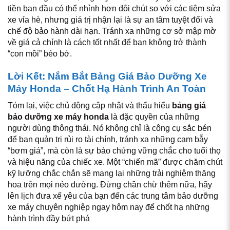
tiền ban đầu có thể nhỉnh hơn đôi chút so với các tiệm sửa
xe vỉa hè, nhưng giá trị nhận lại là sự an tâm tuyệt đối và
chế độ bảo hành dài hạn. Tránh xa những cơ sở mập mờ
về giá cả chính là cách tốt nhất để bạn không trở thành
“con mồi” béo bở.
Lời Kết: Nắm Bắt Bảng Giá Bảo Dưỡng Xe
Máy Honda – Chốt Hạ Hành Trình An Toàn
Tóm lại, việc chủ động cập nhật và thấu hiểu
bảng giá
bảo dưỡng xe máy honda
là đặc quyền của những
người dùng thông thái. Nó không chỉ là công cụ sắc bén
để bạn quản trị rủi ro tài chính, tránh xa những cạm bẫy
“bơm giá”, mà còn là sự bảo chứng vững chắc cho tuổi thọ
và hiệu năng của chiếc xe. Một “chiến mã” được chăm chút
kỹ lưỡng chắc chắn sẽ mang lại những trải nghiệm thăng
hoa trên mọi nẻo đường. Đừng chần chừ thêm nữa, hãy
lên lịch đưa xế yêu của bạn đến các trung tâm bảo dưỡng
xe máy chuyên nghiệp ngay hôm nay để chốt hạ những
hành trình đầy bứt phá