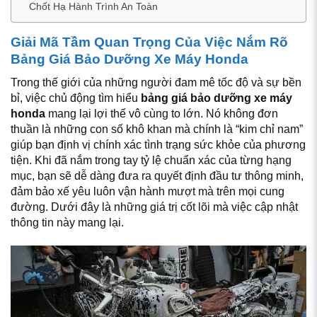
Chốt Hạ Hành Trình An Toàn
Giải Mã Tầm Quan Trọng Của Việc Nắm Rõ
Bảng Giá Bảo Dưỡng Xe Máy Honda
Trong thế giới của những người đam mê tốc độ và sự bền
bỉ, việc chủ động tìm hiểu
bảng giá bảo dưỡng xe máy
honda
mang lại lợi thế vô cùng to lớn. Nó không đơn
thuần là những con số khô khan mà chính là “kim chỉ nam”
giúp bạn định vị chính xác tình trạng sức khỏe của phương
tiện. Khi đã nắm trong tay tỷ lệ chuẩn xác của từng hạng
mục, bạn sẽ dễ dàng đưa ra quyết định đầu tư thông minh,
đảm bảo xế yêu luôn vận hành mượt mà trên mọi cung
đường. Dưới đây là những giá trị cốt lõi mà việc cập nhật
thông tin này mang lại.