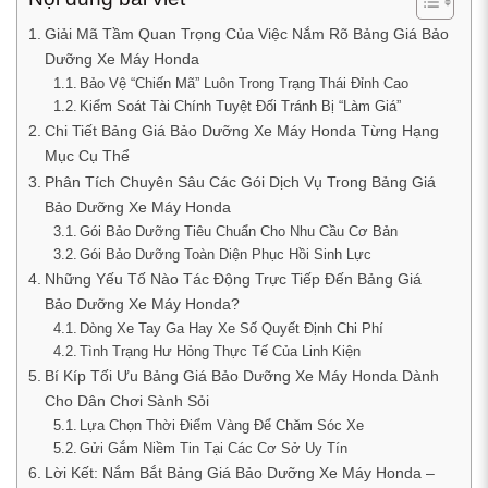
Giải Mã Tầm Quan Trọng Của Việc Nắm Rõ Bảng Giá Bảo
Dưỡng Xe Máy Honda
Bảo Vệ “Chiến Mã” Luôn Trong Trạng Thái Đỉnh Cao
Kiểm Soát Tài Chính Tuyệt Đối Tránh Bị “Làm Giá”
Chi Tiết Bảng Giá Bảo Dưỡng Xe Máy Honda Từng Hạng
Mục Cụ Thể
Phân Tích Chuyên Sâu Các Gói Dịch Vụ Trong Bảng Giá
Bảo Dưỡng Xe Máy Honda
Gói Bảo Dưỡng Tiêu Chuẩn Cho Nhu Cầu Cơ Bản
Gói Bảo Dưỡng Toàn Diện Phục Hồi Sinh Lực
Những Yếu Tố Nào Tác Động Trực Tiếp Đến Bảng Giá
Bảo Dưỡng Xe Máy Honda?
Dòng Xe Tay Ga Hay Xe Số Quyết Định Chi Phí
Tình Trạng Hư Hỏng Thực Tế Của Linh Kiện
Bí Kíp Tối Ưu Bảng Giá Bảo Dưỡng Xe Máy Honda Dành
Cho Dân Chơi Sành Sỏi
Lựa Chọn Thời Điểm Vàng Để Chăm Sóc Xe
Gửi Gắm Niềm Tin Tại Các Cơ Sở Uy Tín
Lời Kết: Nắm Bắt Bảng Giá Bảo Dưỡng Xe Máy Honda –