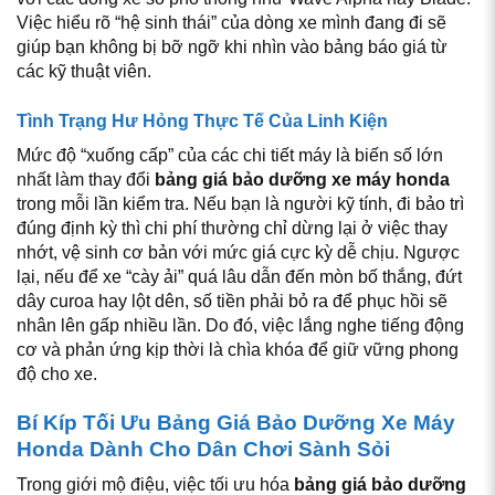
Việc hiểu rõ “hệ sinh thái” của dòng xe mình đang đi sẽ
giúp bạn không bị bỡ ngỡ khi nhìn vào bảng báo giá từ
các kỹ thuật viên.
Tình Trạng Hư Hỏng Thực Tế Của Linh Kiện
Mức độ “xuống cấp” của các chi tiết máy là biến số lớn
nhất làm thay đổi
bảng giá bảo dưỡng xe máy honda
trong mỗi lần kiểm tra. Nếu bạn là người kỹ tính, đi bảo trì
đúng định kỳ thì chi phí thường chỉ dừng lại ở việc thay
nhớt, vệ sinh cơ bản với mức giá cực kỳ dễ chịu. Ngược
lại, nếu để xe “cày ải” quá lâu dẫn đến mòn bố thắng, đứt
dây curoa hay lột dên, số tiền phải bỏ ra để phục hồi sẽ
nhân lên gấp nhiều lần. Do đó, việc lắng nghe tiếng động
cơ và phản ứng kịp thời là chìa khóa để giữ vững phong
độ cho xe.
Bí Kíp Tối Ưu Bảng Giá Bảo Dưỡng Xe Máy
Honda Dành Cho Dân Chơi Sành Sỏi
Trong giới mộ điệu, việc tối ưu hóa
bảng giá bảo dưỡng