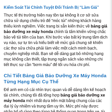
Kiểm Soát Tài Chính Tuyệt Đối Tránh Bị “Làm Giá”
Thực tế thị trường hiện nay tồn tại không ít cơ sở sửa
chữa sử dụng chiêu trò để “móc túi” những khách hàng
thiếu kinh nghiệm. Việc trang bị sẵn kiến thức về
bảng giá
bảo dưỡng xe máy honda
chính là tấm khiên vững chắc
bảo vệ túi tiền của bạn. Khi bước vào bất kỳ trung tâm dịch
vụ nào, sự tự tin và hiểu biết về mức giá chung sẽ khiến
các thợ sửa chữa phải làm việc một cách minh bạch,
chuyên nghiệp nhất. Bạn sẽ dễ dàng gạt bỏ những hạng
mục không cần thiết, tập trung ngân sách vào những chi
tiết thực sự cần “bơm máu” để tối ưu hóa chi phí.
Chi Tiết Bảng Giá Bảo Dưỡng Xe Máy Honda
Từng Hạng Mục Cụ Thể
Để anh em có cái nhìn trực quan và dễ dàng lên kế hoạch
tài chính, chúng tôi đã tổng hợp
bảng giá bảo dưỡng xe
máy honda
mới nhất dựa trên mặt bằng chung của các
đại lý ủy nhiệm và trung tâm uy tín. Mức phí này được
phân bổ rõ ràng theo từng hệ thống quan trọng trên xe, từ