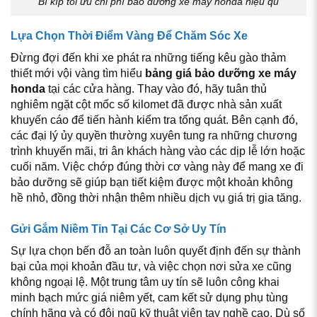
Bí kíp tối ưu chi phí bảo dưỡng xe máy honda hiệu qu
Lựa Chọn Thời Điểm Vàng Để Chăm Sóc Xe
Đừng đợi đến khi xe phát ra những tiếng kêu gào thảm
thiết mới vội vàng tìm hiểu
bảng giá bảo dưỡng xe máy
honda
tại các cửa hàng. Thay vào đó, hãy tuân thủ
nghiêm ngặt cột mốc số kilomet đã được nhà sản xuất
khuyến cáo để tiến hành kiểm tra tổng quát. Bên cạnh đó,
các đại lý ủy quyền thường xuyên tung ra những chương
trình khuyến mãi, tri ân khách hàng vào các dịp lễ lớn hoặc
cuối năm. Việc chớp đúng thời cơ vàng này để mang xe đi
bảo dưỡng sẽ giúp bạn tiết kiệm được một khoản không
hề nhỏ, đồng thời nhận thêm nhiều dịch vụ giá trị gia tăng.
Gửi Gắm Niềm Tin Tại Các Cơ Sở Uy Tín
Sự lựa chọn bến đỗ an toàn luôn quyết định đến sự thành
bại của mọi khoản đầu tư, và việc chọn nơi sửa xe cũng
không ngoại lệ. Một trung tâm uy tín sẽ luôn công khai
minh bạch mức giá niêm yết, cam kết sử dụng phụ tùng
chính hãng và có đội ngũ kỹ thuật viên tay nghề cao. Dù số