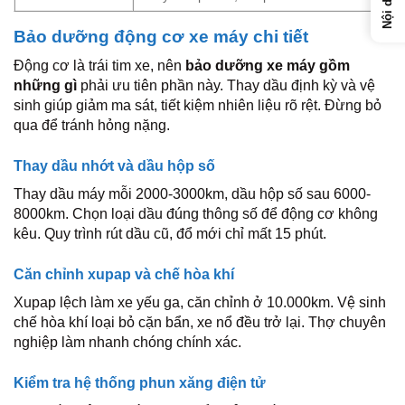
Bảo dưỡng động cơ xe máy chi tiết
Động cơ là trái tim xe, nên
bảo dưỡng xe máy gồm
những gì
phải ưu tiên phần này. Thay dầu định kỳ và vệ
sinh giúp giảm ma sát, tiết kiệm nhiên liệu rõ rệt. Đừng bỏ
qua để tránh hỏng nặng.
Thay dầu nhớt và dầu hộp số
Thay dầu máy mỗi 2000-3000km, dầu hộp số sau 6000-
8000km. Chọn loại dầu đúng thông số để động cơ không
kêu. Quy trình rút dầu cũ, đổ mới chỉ mất 15 phút.
Căn chỉnh xupap và chế hòa khí
Xupap lệch làm xe yếu ga, căn chỉnh ở 10.000km. Vệ sinh
chế hòa khí loại bỏ cặn bẩn, xe nổ đều trở lại. Thợ chuyên
nghiệp làm nhanh chóng chính xác.
Kiểm tra hệ thống phun xăng điện tử