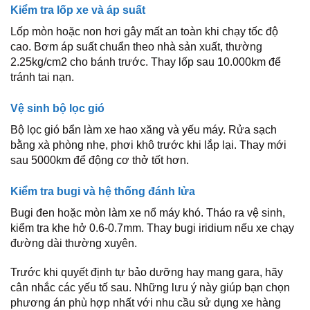
Kiểm tra lốp xe và áp suất
Lốp mòn hoặc non hơi gây mất an toàn khi chạy tốc độ
cao. Bơm áp suất chuẩn theo nhà sản xuất, thường
2.25kg/cm2 cho bánh trước. Thay lốp sau 10.000km để
tránh tai nạn.
Vệ sinh bộ lọc gió
Bộ lọc gió bẩn làm xe hao xăng và yếu máy. Rửa sạch
bằng xà phòng nhẹ, phơi khô trước khi lắp lại. Thay mới
sau 5000km để động cơ thở tốt hơn.
Kiểm tra bugi và hệ thống đánh lửa
Bugi đen hoặc mòn làm xe nổ máy khó. Tháo ra vệ sinh,
kiểm tra khe hở 0.6-0.7mm. Thay bugi iridium nếu xe chạy
đường dài thường xuyên.
Trước khi quyết định tự bảo dưỡng hay mang gara, hãy
cân nhắc các yếu tố sau. Những lưu ý này giúp bạn chọn
phương án phù hợp nhất với nhu cầu sử dụng xe hàng