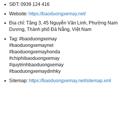
SĐT: 0939 124 416
Website:
https://baoduongxemay.net/
Địa chỉ: Tầng 3, 45 Nguyễn Văn Linh, Phường Nam
Dương, Thành phố Đà Nẵng, Việt Nam
Tag: #baoduongxemay
#baoduongxemaynet
#baoduongxemayhonda
#chiphibaoduongxemay
#quytrinhbaoduongxemay
#baoduongxemaydinhky
Sitemap:
https://baoduongxemay.net/sitemap.xml