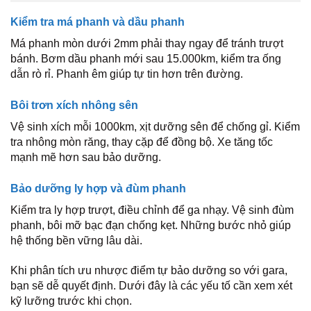
Kiểm tra má phanh và dầu phanh
Má phanh mòn dưới 2mm phải thay ngay để tránh trượt
bánh. Bơm dầu phanh mới sau 15.000km, kiểm tra ống
dẫn rò rỉ. Phanh êm giúp tự tin hơn trên đường.
Bôi trơn xích nhông sên
Vệ sinh xích mỗi 1000km, xịt dưỡng sên để chống gỉ. Kiểm
tra nhông mòn răng, thay cặp để đồng bộ. Xe tăng tốc
mạnh mẽ hơn sau bảo dưỡng.
Bảo dưỡng ly hợp và đùm phanh
Kiểm tra ly hợp trượt, điều chỉnh để ga nhạy. Vệ sinh đùm
phanh, bôi mỡ bạc đạn chống kẹt. Những bước nhỏ giúp
hệ thống bền vững lâu dài.
Khi phân tích ưu nhược điểm tự bảo dưỡng so với gara,
bạn sẽ dễ quyết định. Dưới đây là các yếu tố cần xem xét
kỹ lưỡng trước khi chọn.