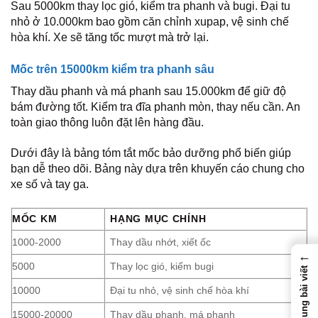
Sau 5000km thay lọc gió, kiểm tra phanh và bugi. Đại tu
nhỏ ở 10.000km bao gồm căn chỉnh xupap, vệ sinh chế
hòa khí. Xe sẽ tăng tốc mượt mà trở lại.
Mốc trên 15000km kiểm tra phanh sâu
Thay dầu phanh và má phanh sau 15.000km để giữ độ
bám đường tốt. Kiểm tra đĩa phanh mòn, thay nếu cần. An
toàn giao thông luôn đặt lên hàng đầu.
Dưới đây là bảng tóm tắt mốc bảo dưỡng phổ biến giúp
bạn dễ theo dõi. Bảng này dựa trên khuyến cáo chung cho
xe số và tay ga.
MỐC KM
HẠNG MỤC CHÍNH
1000-2000
Thay dầu nhớt, xiết ốc
←
5000
Thay lọc gió, kiểm bugi
Nội dung bài viết
10000
Đại tu nhỏ, vệ sinh chế hòa khí
15000-20000
Thay dầu phanh, má phanh