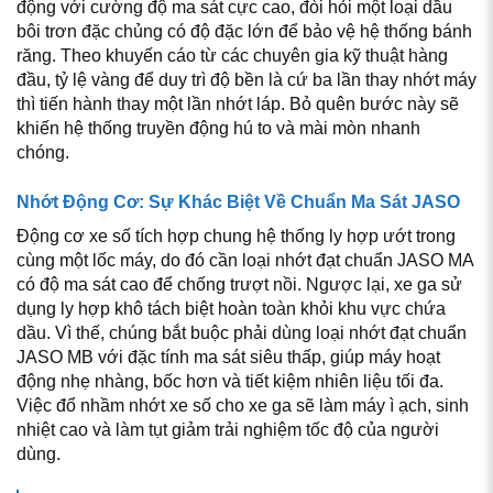
động với cường độ ma sát cực cao, đòi hỏi một loại dầu
bôi trơn đặc chủng có độ đặc lớn để bảo vệ hệ thống bánh
răng. Theo khuyến cáo từ các chuyên gia kỹ thuật hàng
đầu, tỷ lệ vàng để duy trì độ bền là cứ ba lần thay nhớt máy
thì tiến hành thay một lần nhớt láp. Bỏ quên bước này sẽ
khiến hệ thống truyền động hú to và mài mòn nhanh
chóng.
Nhớt Động Cơ: Sự Khác Biệt Về Chuẩn Ma Sát JASO
Động cơ xe số tích hợp chung hệ thống ly hợp ướt trong
cùng một lốc máy, do đó cần loại nhớt đạt chuẩn JASO MA
có độ ma sát cao để chống trượt nồi. Ngược lại, xe ga sử
dụng ly hợp khô tách biệt hoàn toàn khỏi khu vực chứa
dầu. Vì thế, chúng bắt buộc phải dùng loại nhớt đạt chuẩn
JASO MB với đặc tính ma sát siêu thấp, giúp máy hoạt
động nhẹ nhàng, bốc hơn và tiết kiệm nhiên liệu tối đa.
Việc đổ nhầm nhớt xe số cho xe ga sẽ làm máy ì ạch, sinh
nhiệt cao và làm tụt giảm trải nghiệm tốc độ của người
dùng.