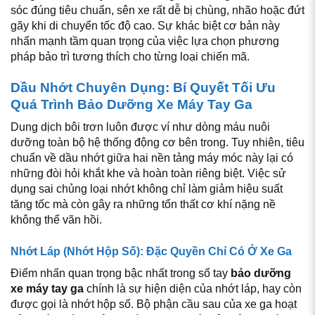
sóc đúng tiêu chuẩn, sên xe rất dễ bị chùng, nhão hoặc đứt
gãy khi di chuyển tốc độ cao. Sự khác biệt cơ bản này
nhấn mạnh tầm quan trọng của việc lựa chọn phương
pháp bảo trì tương thích cho từng loại chiến mã.
Dầu Nhớt Chuyên Dụng: Bí Quyết Tối Ưu
Quá Trình Bảo Dưỡng Xe Máy Tay Ga
Dung dịch bôi trơn luôn được ví như dòng máu nuôi
dưỡng toàn bộ hệ thống động cơ bên trong. Tuy nhiên, tiêu
chuẩn về dầu nhớt giữa hai nền tảng máy móc này lại có
những đòi hỏi khắt khe và hoàn toàn riêng biệt. Việc sử
dụng sai chủng loại nhớt không chỉ làm giảm hiệu suất
tăng tốc mà còn gây ra những tổn thất cơ khí nặng nề
không thể vãn hồi.
Nhớt Láp (Nhớt Hộp Số): Đặc Quyền Chỉ Có Ở Xe Ga
Điểm nhấn quan trọng bậc nhất trong sổ tay
bảo dưỡng
xe máy tay ga
chính là sự hiện diện của nhớt láp, hay còn
được gọi là nhớt hộp số. Bộ phận cầu sau của xe ga hoạt