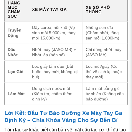
HẠNG
MỤC
XE SỐ PHỔ
XE MÁY TAY GA
CHĂM
THÔNG
SÓC
Dây curoa, nồi khô (Vệ
Nhông sên dĩa
Truyền
sinh mỗi 5.000km, thay
(Châm nhớt, tăng
Động
mới 15.000km)
sên mỗi 1.000km)
Dầu
Nhớt máy (JASO MB) +
Chỉ dùng nhớt máy
Nhớt
Nhớt láp (hộp số)
(JASO MA)
Lọc giấy tẩm dầu (Bắt
Lọc mút/giấy (Có
Lọc Gió
buộc thay mới, không xịt
thể vệ sinh lại hoặc
bụi)
thay mới)
Dung dịch nước mát
Làm mát bằng gió
Làm Mát
(Kiểm tra, châm thêm
tự nhiên (Không cần
định kỳ)
bảo dưỡng)
Lời Kết: Đầu Tư Bảo Dưỡng Xe Máy Tay Ga
Định Kỳ – Chìa Khóa Vàng Cho Sự Bền Bỉ
Tóm lại, sự khác biệt căn bản về mặt cấu tạo cơ khí đã tạo