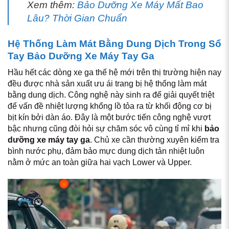
Xem thêm:
Bảo Dưỡng Xe Máy Mất Bao
Lâu? Thời Gian Chuẩn
Hệ Thống Làm Mát Bằng Dung Dịch Trong Sổ
Tay Bảo Dưỡng Xe Máy Tay Ga
Hầu hết các dòng xe ga thế hệ mới trên thị trường hiện nay
đều được nhà sản xuất ưu ái trang bị hệ thống làm mát
bằng dung dịch. Công nghệ này sinh ra để giải quyết triệt
để vấn đề nhiệt lượng khổng lồ tỏa ra từ khối động cơ bị
bịt kín bởi dàn áo. Đây là một bước tiến công nghệ vượt
bậc nhưng cũng đòi hỏi sự chăm sóc vô cùng tỉ mỉ khi
bảo
dưỡng xe máy tay ga
. Chủ xe cần thường xuyên kiểm tra
bình nước phụ, đảm bảo mực dung dịch tản nhiệt luôn
nằm ở mức an toàn giữa hai vạch Lower và Upper.