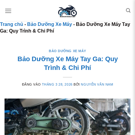
Bỏ qua nội dung
Trang chủ
-
Bảo Dưỡng Xe Máy
-
Bảo Dưỡng Xe Máy Tay
Ga: Quy Trình & Chi Phí
BẢO DƯỠNG XE MÁY
Bảo Dưỡng Xe Máy Tay Ga: Quy
Trình & Chi Phí
ĐĂNG VÀO
THÁNG 3 28, 2026
BỞI
NGUYỄN VĂN NAM