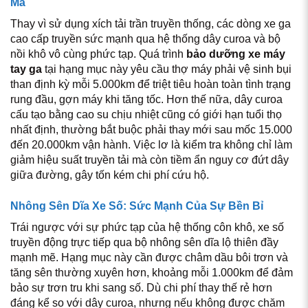
Mà
Thay vì sử dụng xích tải trần truyền thống, các dòng xe ga
cao cấp truyền sức mạnh qua hệ thống dây curoa và bộ
nồi khô vô cùng phức tạp. Quá trình
bảo dưỡng xe máy
tay ga
tại hạng mục này yêu cầu thợ máy phải vệ sinh bụi
than định kỳ mỗi 5.000km để triệt tiêu hoàn toàn tình trạng
rung đầu, gợn máy khi tăng tốc. Hơn thế nữa, dây curoa
cấu tạo bằng cao su chịu nhiệt cũng có giới hạn tuổi thọ
nhất định, thường bắt buộc phải thay mới sau mốc 15.000
đến 20.000km vận hành. Việc lơ là kiểm tra không chỉ làm
giảm hiệu suất truyền tải mà còn tiềm ẩn nguy cơ đứt dây
giữa đường, gây tốn kém chi phí cứu hộ.
Nhông Sên Dĩa Xe Số: Sức Mạnh Của Sự Bền Bỉ
Trái ngược với sự phức tạp của hệ thống côn khô, xe số
truyền động trực tiếp qua bộ nhông sên dĩa lộ thiên đầy
mạnh mẽ. Hạng mục này cần được châm dầu bôi trơn và
tăng sên thường xuyên hơn, khoảng mỗi 1.000km để đảm
bảo sự trơn tru khi sang số. Dù chi phí thay thế rẻ hơn
đáng kể so với dây curoa, nhưng nếu không được chăm